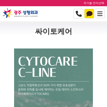
국가별 언어선택
싸이토케어